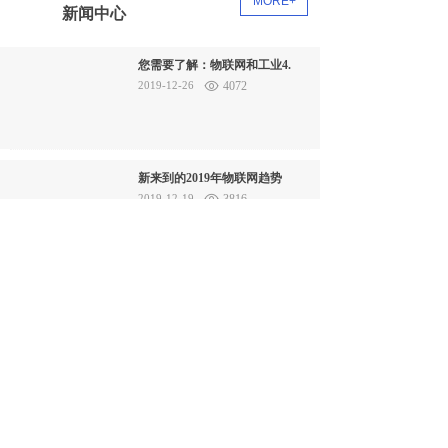
MORE+
新闻中心
您需要了解：物联网和工业4.
2019-12-26
4072
新来到的2019年物联网趋势
2019-12-19
3816
京东方董事长陈炎顺：把物联网
2019-12-09
3796
智慧车联、智慧零售、智慧医
疗……日前在北京举行的2
免费打样咨询